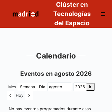
Clúster en
S
a
Tecnologías
l
del Espacio
t
a
r
a
l
Calendario
c
o
n
Eventos en agosto 2026
t
e
Mes
Semana
Día
Mes
Año
n
Anterior
Siguiente
Hoy
i
d
No hay eventos programados durante esas
o