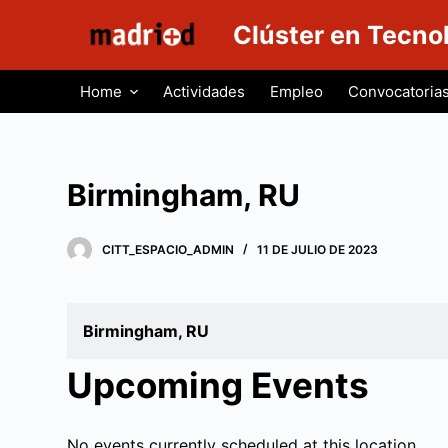
S
Clúster en Tecno
a
l
Home
Actividades
Empleo
Convocatoria
t
a
r
a
Birmingham, RU
l
c
CITT_ESPACIO_ADMIN
11 DE JULIO DE 2023
o
n
t
Birmingham, RU
e
n
Upcoming Events
i
d
o
No events currently scheduled at this location.