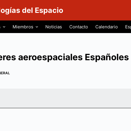
logías del Espacio
s
Miembros
Noticias
Contacto
Calendario
Es
eres aeroespaciales Españoles
NERAL