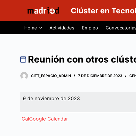
S
Clúster en Tecno
a
l
Home
Actividades
Empleo
Convocatoria
t
a
r
a
Reunión con otros clúst
l
c
CITT_ESPACIO_ADMIN
7 DE DICIEMBRE DE 2023
GE
o
n
t
Reunión
9 de noviembre de 2023
e
con
n
otros
i
iCal
Google Calendar
clústeres
d
aeroespaciales
o
Españoles