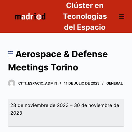
Clúster en
S
a
Tecnologías
l
del Espacio
t
a
r
Aerospace & Defense
a
l
Meetings Torino
c
o
n
CITT_ESPACIO_ADMIN
11 DE JULIO DE 2023
GENERAL
t
e
Aerospace
28 de noviembre de 2023
–
30 de noviembre de
n
&
2023
i
Defense
d
Meetings
o