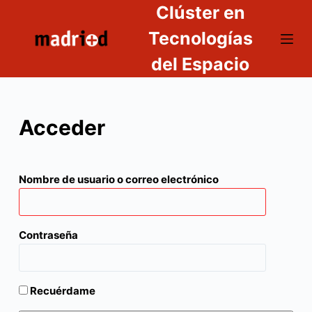
Clúster en
S
a
Tecnologías
l
del Espacio
t
a
r
Acceder
a
l
c
o
Nombre de usuario o correo electrónico
n
t
e
Contraseña
n
i
d
Recuérdame
o