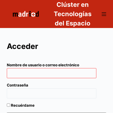
Clúster en
S
a
Tecnologías
l
del Espacio
t
a
r
Acceder
a
l
c
o
Nombre de usuario o correo electrónico
n
t
e
Contraseña
n
i
d
Recuérdame
o