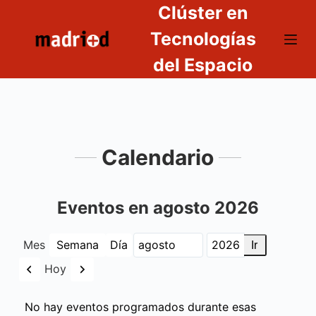
Clúster en
S
a
Tecnologías
l
del Espacio
t
a
r
a
l
Calendario
c
o
n
Eventos en agosto 2026
t
e
Mes
Semana
Día
Mes
Año
n
Anterior
Siguiente
Hoy
i
d
No hay eventos programados durante esas
o