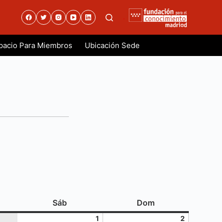
.
pacio Para Miembros
Ubicación Sede
es
sábado
domingo
Sáb
Dom
1
2
1
2