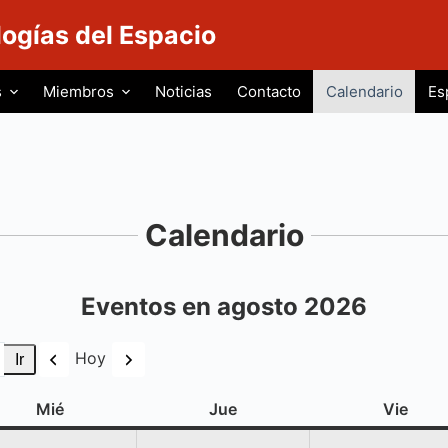
logías del Espacio
s
Miembros
Noticias
Contacto
Calendario
Es
Calendario
Eventos en agosto 2026
Anterior
Siguiente
Hoy
miércoles
jueves
viern
Mié
Jue
Vie